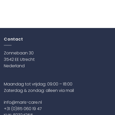
product
product
heeft
heeft
meerdere
meerdere
variaties.
variaties.
Deze
Deze
optie
optie
kan
kan
Contact
gekozen
gekozen
worden
worden
Zonnebaan 30
op
op
3542 EE Utrecht
de
de
productpagina
productpagina
Nederland
Maandag tot vrijdag: 09:00 – 18:00
Zaterdag & zondag: alleen via mail
info@maris-care.nl
+31 (0)85 060 19 47