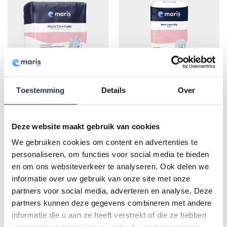
meerdere
variaties.
Deze
optie
kan
gekozen
en
Toevoegen aan winkelwagen
worden
op
Toestemming
Details
Over
de
Lady Extra (per 28 stuks
Lady Maxi (per 28 stuks
productpagina
verpakt)
verpakt)
5,75
6,85
Deze website maakt gebruik van cookies
We gebruiken cookies om content en advertenties te
personaliseren, om functies voor social media te bieden
en om ons websiteverkeer te analyseren. Ook delen we
informatie over uw gebruik van onze site met onze
partners voor social media, adverteren en analyse. Deze
partners kunnen deze gegevens combineren met andere
informatie die u aan ze heeft verstrekt of die ze hebben
en
Opties selecteren