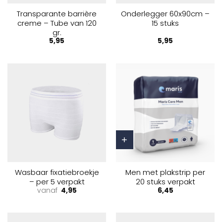
Transparante barrière
Onderlegger 60x90cm –
creme – Tube van 120
15 stuks
gr.
5,95
5,95
Toevoegen aan winkelwagen
Wasbaar fixatiebroekje
Men met plakstrip per
– per 5 verpakt
20 stuks verpakt
vanaf
4,95
6,45
Dit
product
heeft