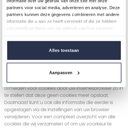
informatie over uw gebruik van onze site met onze
of smartphone. Liomed gebruikt enerzijds cookies
partners voor social media, adverteren en analyse. Deze
met een puur technische functionaliteit. Deze zorgen
partners kunnen deze gegevens combineren met andere
ervoor dat de website naar behoren werkt, kunnen
informatie die u aan ze heeft verstrekt of die ze hebben
bijvoorbeeld uw voorkeursinstellingen onthouden
verzameld op basis van uw gebruik van hun services.
worden en helpen ons om de website goed te laten
werken. Ook kunnen wij hiermee onze website
optimaliseren. Daarnaast plaatsen we cookies die uw
Alles toestaan
surfgedrag bijhouden zodat we op maat gemaakte
content en advertenties kunnen aanbieden. Bij uw
eerste bezoek aan onze website hebben wij u al
Aanpassen
geïnformeerd over deze cookies en toestemming
gevraagd voor het plaatsen ervan. U kunt zich
afmelden voor cookies door uw internetbrowser zo in
te stellen dat deze geen cookies meer opslaat.
Daarnaast kunt u ook alle informatie die eerder is
opgeslagen via de instellingen van uw browser
verwijderen. Voor een compleet overzicht van alle
cookies die wij verzamelen of om uw voorkeur te