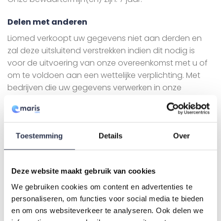
Delen met anderen
Liomed verkoopt uw gegevens niet aan derden en
zal deze uitsluitend verstrekken indien dit nodig is
voor de uitvoering van onze overeenkomst met u of
om te voldoen aan een wettelijke verplichting. Met
bedrijven die uw gegevens verwerken in onze
opdracht, sluiten wij een bewerkersovereenkomst om
te zorgen voor eenzelfde niveau van beveiliging en
vertrouwelijkheid van uw gegevens. Liomed blijft
verantwoordelijk voor deze verwerkingen.
Toestemming
Details
Over
In kaart brengen websitebezoek
Deze website maakt gebruik van cookies
Liomed gebruikt functionele, analytische en tracking
We gebruiken cookies om content en advertenties te
cookies. Een cookie is een klein tekstbestand dat bij
personaliseren, om functies voor social media te bieden
het eerste bezoek aan deze website wordt
en om ons websiteverkeer te analyseren. Ook delen we
opgeslagen in de browser van uw computer, tablet