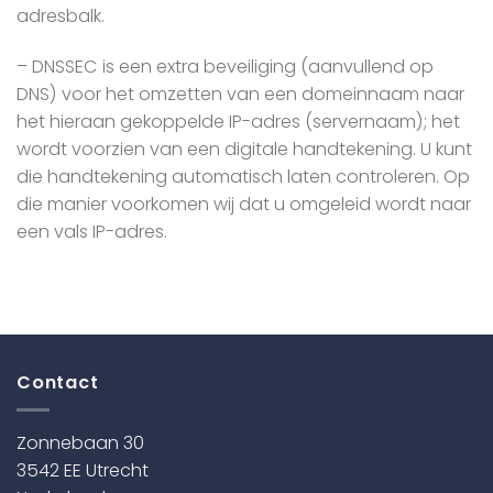
adresbalk.
– DNSSEC is een extra beveiliging (aanvullend op
DNS) voor het omzetten van een domeinnaam naar
het hieraan gekoppelde IP-adres (servernaam); het
wordt voorzien van een digitale handtekening. U kunt
die handtekening automatisch laten controleren. Op
die manier voorkomen wij dat u omgeleid wordt naar
een vals IP-adres.
Contact
Zonnebaan 30
3542 EE Utrecht