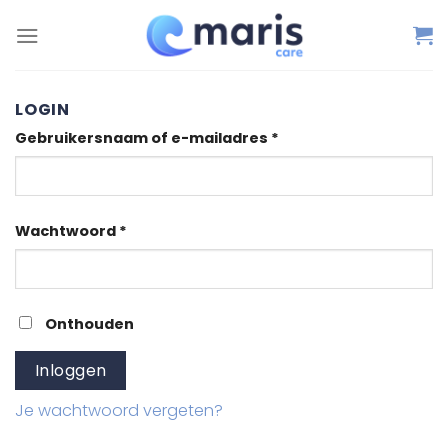
Ga
naar
inhoud
LOGIN
Vereist
Gebruikersnaam of e-mailadres
*
Vereist
Wachtwoord
*
Onthouden
Inloggen
Je wachtwoord vergeten?