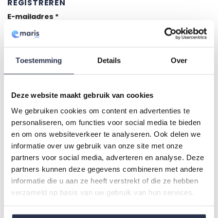
REGISTREREN
Vereist
E-mailadres
*
Toestemming
Details
Over
Vereist
Wachtwoord
*
Deze website maakt gebruik van cookies
Je persoonlijke gegevens worden gebruikt om je ervaring
We gebruiken cookies om content en advertenties te
op deze site te ondersteunen, om toegang tot je account
personaliseren, om functies voor social media te bieden
te beheren en voor andere doeleinden zoals omschreven
en om ons websiteverkeer te analyseren. Ook delen we
in onze
privacybeleid
.
informatie over uw gebruik van onze site met onze
partners voor social media, adverteren en analyse. Deze
Registreren
partners kunnen deze gegevens combineren met andere
informatie die u aan ze heeft verstrekt of die ze hebben
verzameld op basis van uw gebruik van hun services.