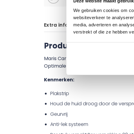
Deze website maakt gebruik
We gebruiken cookies om cont
websiteverkeer te analyseren
Extra informatie
Gebruiksinstructi
media, adverteren en analys
verstrekt of die ze hebben v
Product informatie
Maris Care Men geeft bescherming bij 
Optimale vochtopname die de huid dr
Kenmerken:
Plakstrip
Houd de huid droog door de verspr
Geurvrij
Anti-lek systeem