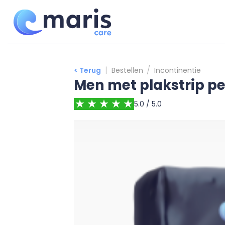
Ga
naar
inhoud
|
/
< Terug
Bestellen
Incontinentie
Men met plakstrip pe
5.0 / 5.0