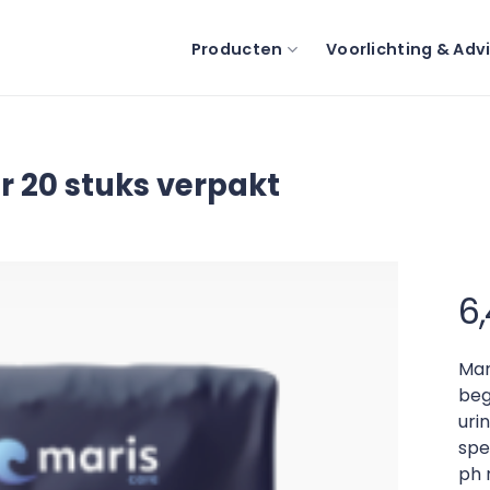
Producten
Voorlichting & Adv
r 20 stuks verpakt
6
Mar
beg
uri
spe
ph 