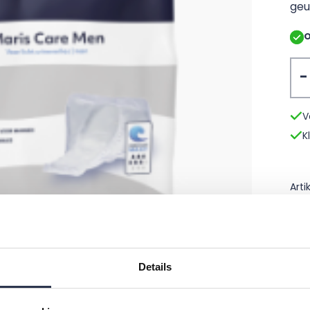
geu
O
Men
V
K
Art
Details