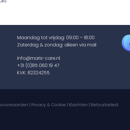
tuks
Maandag tot vrijdag: 09:00 – 18:00
Zaterdag & zondag: alleen via mail
info@maris-care.nl
+31 (0)85 060 19 47
KVK: 82324255
voorwaarden
|
Privacy & Cookie
|
Klachten
|
Retourbeleid