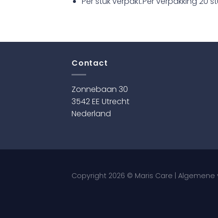
Per stuk verpakt.Per verpakking 20 s
Contact
Zonnebaan 30
3542 EE Utrecht
Nederland
Copyright 2026 © Maris Care |
Algemene 