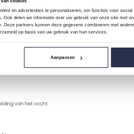
 van cookies
ent en advertenties te personaliseren, om functies voor social
. Ook delen we informatie over uw gebruik van onze site met on
es
e. Deze partners kunnen deze gegevens combineren met andere i
erzameld op basis van uw gebruik van hun services.
Aanpassen
beginnende incontentie of verlies van urine druppels.
Sp
oog houdt.
eiding van het vocht