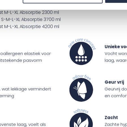
at M-L-XL Absorptie 2300 ml
t S-M-L-XL Absorptie 3700 ml
at M-L-XL Absorptie 4200 ml
Unieke vo
poallergeen elastiek voor
Vocht word
uitstekende pasvorm
laag, waar
Geur vrij
s, wat lekkage vermindert
Geurvrij d
herming
en comfor
Zacht
enste laag, voelt als
Zachte hy