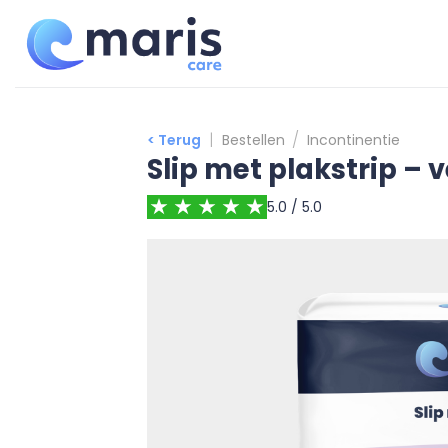
Ga
naar
inhoud
|
/
< Terug
Bestellen
Incontinentie
Slip met plakstrip – 
5.0 / 5.0