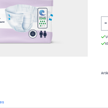
Sli
V
K
Art
es