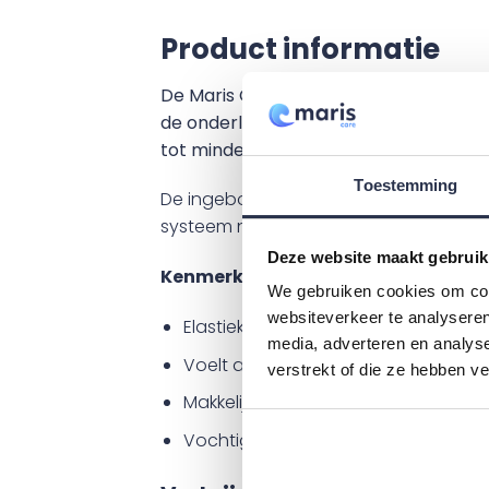
Product informatie
De Maris Care inlegger biedt dubbele
de onderliggende laag. De bovenlaag vo
tot minder vochtletsel.
Toestemming
De ingebouwde anti lek randjes zijn w
systeem neutraliseert geurtjes voor e
Deze website maakt gebruik
Kenmerken:
We gebruiken cookies om cont
websiteverkeer te analyseren
Elastiek voor en achter zorgen voor 
media, adverteren en analys
Voelt als katoen, en is door de unie
verstrekt of die ze hebben v
Makkelijke aantrekken en wisselen d
Vochtigheidsindicator.