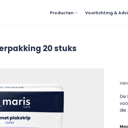
Producten
Voorlichting & Adv
verpakking 20 stuks
Van
De 
voo
die
Ma