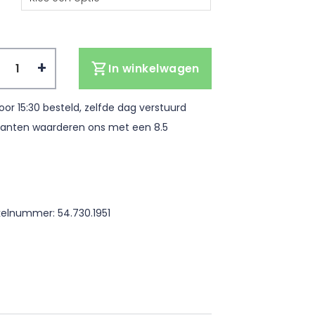
p met plakstrip - verpakking 20 stuks aantal
In winkelwagen
oor 15:30 besteld, zelfde dag verstuurd
lanten waarderen ons met een 8.5
ikelnummer:
54.730.1951