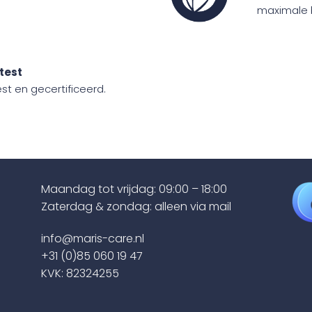
maximale 
test
t en gecertificeerd.
Maandag tot vrijdag: 09:00 – 18:00
Zaterdag & zondag: alleen via mail
info@maris-care.nl
+31 (0)85 060 19 47
KVK: 82324255