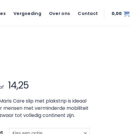
ies
Vergoeding
Over ons
Contact
0,00
14,25
af
Maris Care slip met plakstrip is ideaal
r mensen met verminderde mobiliteit
 zwaar tot volledig continent zijn.
at