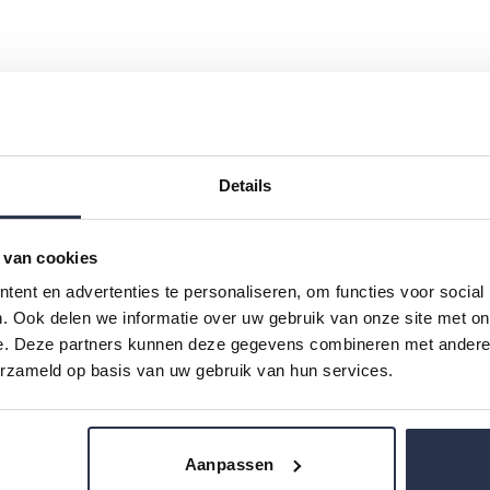
 bescherming met een ultra absorberende laag die het v
elt snel weer snel droog en beschermt zo de huid tegen d
Details
aterafstotend, ademend, en zorgen er ook voor dat de fece
en optimaal comfortabel gevoel.
 van cookies
ent en advertenties te personaliseren, om functies voor social
. Ook delen we informatie over uw gebruik van onze site met on
de perfecte pasvorm, evenals de 4 verstelbare klittenband
e. Deze partners kunnen deze gegevens combineren met andere i
ke vochtverdeler comfortabel bij volledige incontinentie.
erzameld op basis van uw gebruik van hun services.
oor de verzorgers.
Aanpassen