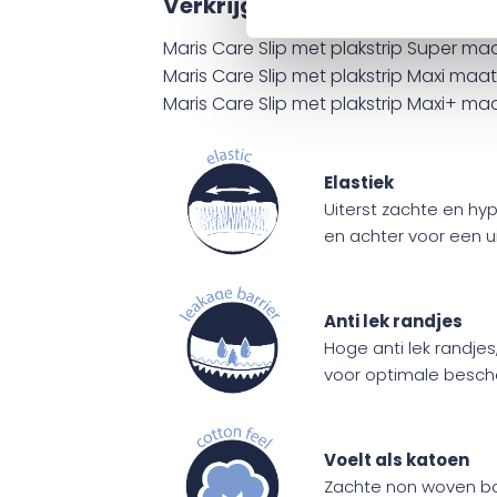
Verkrijgbaar in
Maris Care Slip met plakstrip Super ma
Maris Care Slip met plakstrip Maxi maa
Maris Care Slip met plakstrip Maxi+ ma
Elastiek
Uiterst zachte en hy
en achter voor een 
Anti lek randjes
Hoge anti lek randje
voor optimale besc
Voelt als katoen
Zachte non woven bov