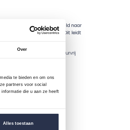
ocht opneemt en snel verdeeld naar
e het effect van de urine. Dit leidt
Over
s niet kan weglopen. Het geurvrij
 media te bieden en om ons
ze partners voor social
 plakstrips.
nformatie die u aan ze heeft
Alles toestaan