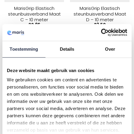
MarisGrip Elastisch
MarisGrip Elastisch
steunbuisverband Maat
steunbuisverband Maat
C – 10 meter
D – 10 meter
22,95
23,50
Toestemming
Details
Over
Deze website maakt gebruik van cookies
We gebruiken cookies om content en advertenties te
en
Toevoegen aan winkelwagen
personaliseren, om functies voor social media te bieden
en om ons websiteverkeer te analyseren. Ook delen we
informatie over uw gebruik van onze site met onze
MarisGrip Elastisch
MarisGrip Elastisch
partners voor social media, adverteren en analyse. Deze
steunbuisverband Maat
steunbuisverband Maat
E – 10 meter
F – 10 meter
partners kunnen deze gegevens combineren met andere
24,95
24,95
informatie die u aan ze heeft verstrekt of die ze hebben
verzameld op basis van uw gebruik van hun services.