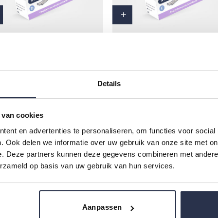
Toevoegen aan winkelwagen
Toevoegen aan wink
MarisGrip Elastisch
MarisGrip Elastisch
eunbuisverband Maat D – 10
steunbuisverband Maat E –
meter
meter
23,50
24,95
Details
 van cookies
ent en advertenties te personaliseren, om functies voor social
. Ook delen we informatie over uw gebruik van onze site met on
e. Deze partners kunnen deze gegevens combineren met andere i
erzameld op basis van uw gebruik van hun services.
Aanpassen