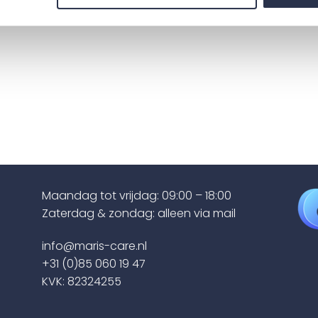
Maandag tot vrijdag: 09:00 – 18:00
Zaterdag & zondag: alleen via mail
info@maris-care.nl
+31 (0)85 060 19 47
KVK: 82324255