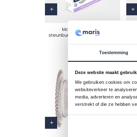
oegen aan winkelwagen
Toevoegen aan winkelwagen
MarisGrip Elastisch
steunbuisverband Maat C – 10
st
meter
22,95
Toestemming
Deze website maakt gebruik
We gebruiken cookies om cont
websiteverkeer te analyseren
media, adverteren en analys
verstrekt of die ze hebben v
oegen aan winkelwagen