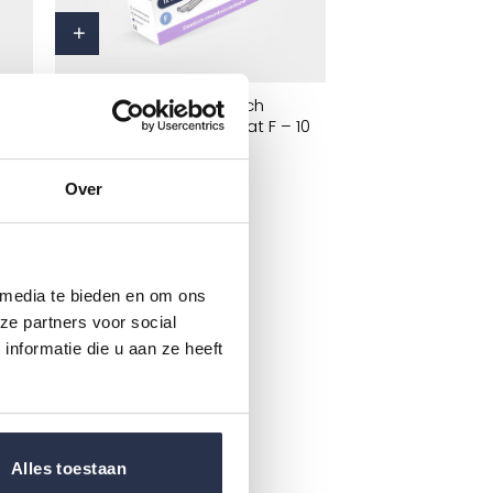
elwagen
MarisGrip Elastisch
 10
steunbuisverband Maat F – 10
meter
24,95
Over
 media te bieden en om ons
ze partners voor social
nformatie die u aan ze heeft
Alles toestaan