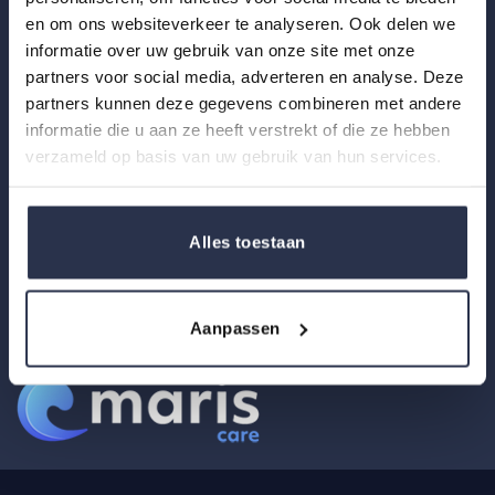
en om ons websiteverkeer te analyseren. Ook delen we
Zonnebaan 30
informatie over uw gebruik van onze site met onze
3542 EE Utrecht
partners voor social media, adverteren en analyse. Deze
Nederland
partners kunnen deze gegevens combineren met andere
informatie die u aan ze heeft verstrekt of die ze hebben
verzameld op basis van uw gebruik van hun services.
Maandag tot vrijdag: 09:00 – 18:00
Zaterdag & zondag: alleen via mail
Alles toestaan
info@maris-care.nl
+31 (0)85 060 19 47
KVK: 82324255
Aanpassen