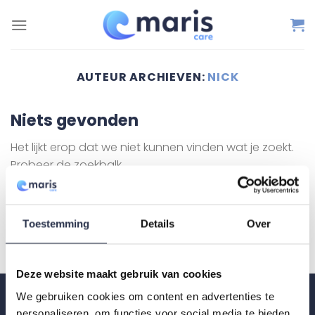
Ga
naar
inhoud
AUTEUR ARCHIEVEN:
NICK
Niets gevonden
Het lijkt erop dat we niet kunnen vinden wat je zoekt.
Probeer de zoekbalk.
Toestemming
Details
Over
Deze website maakt gebruik van cookies
We gebruiken cookies om content en advertenties te
Contact
personaliseren, om functies voor social media te bieden