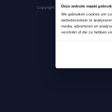
Deze website maakt gebruik
Copyright 2026 © Maris Care |
Algemene 
We gebruiken cookies om cont
websiteverkeer te analyseren
media, adverteren en analys
verstrekt of die ze hebben v