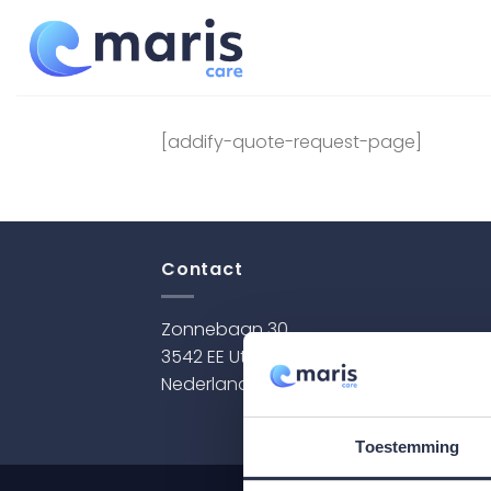
Ga
naar
inhoud
[addify-quote-request-page]
Contact
Zonnebaan 30
3542 EE Utrecht
Nederland
Toestemming