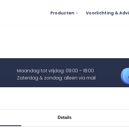
Producten
Voorlichting & Adv
Maandag tot vrijdag: 09:00 – 18:00
Zaterdag & zondag: alleen via mail
info@maris-care.nl
+31 (0)85 060 19 47
KVK: 82324255
Details