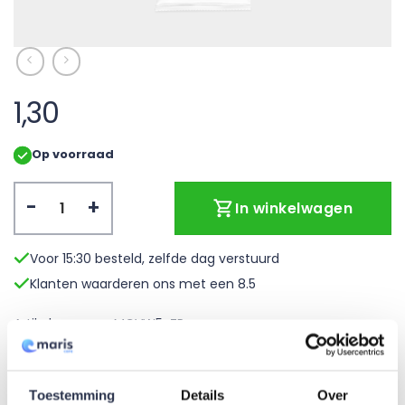
1,30
Op voorraad
Vochtige washandjes zonder parfum (per 5 verpakt) aa
In winkelwagen
Voor 15:30 besteld, zelfde dag verstuurd
Klanten waarderen ons met een 8.5
Artikelnummer:
MCVW5-ZP
Extra informatie
Toestemming
Details
Over