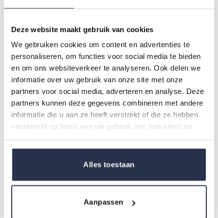
Gebruiksinstructies
Ingrediënten
Deze website maakt gebruik van cookies
We gebruiken cookies om content en advertenties te
Product informatie
personaliseren, om functies voor social media te bieden
en om ons websiteverkeer te analyseren. Ook delen we
Maris-Care verzorgende washandjes zijn reinigend
informatie over uw gebruik van onze site met onze
en verzorgend en zijn in het bijzonder geschikt voor
partners voor social media, adverteren en analyse. Deze
het wassen van bedlegerige patiënten en personen
partners kunnen deze gegevens combineren met andere
met speciale behoeften en beperkte mobiliteit.
informatie die u aan ze heeft verstrekt of die ze hebben
verzameld op basis van uw gebruik van hun services.
Geschikt voor het hele lichaam, en in het bijzonder
geschikt bij incontinentiezorg en verzorging van de
kwetsbare huid.
Alles toestaan
Enkele van de zorgvuldig gekozen ingrediënten
die deze crème bevat:
Aanpassen
Extra lang en met honingraadstructuur