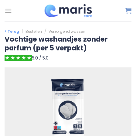
Ga
naar
inhoud
|
/
< Terug
Bestellen
Verzorgend wassen
Vochtige washandjes zonder
parfum (per 5 verpakt)
5.0 / 5.0