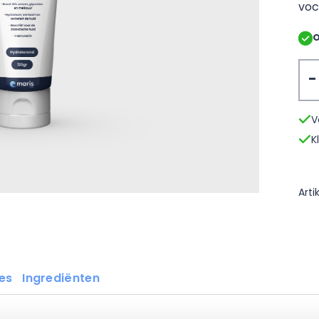
voc
O
Voe
V
K
Art
es
Ingrediënten