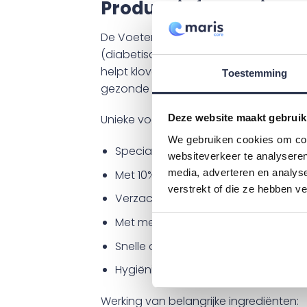
Product informatie
De Voetencreme van Maris Care is een
(diabetische) voet. De combinatie va
helpt kloven voorkomen. De lichte form
Toestemming
gezonde huidbarrière.
Unieke voordelen (USP’s):
Deze website maakt gebruik
We gebruiken cookies om cont
Speciaal geschikt voor de diabetis
websiteverkeer te analyseren
media, adverteren en analys
Met 10% ureum – optimale hydratatie
verstrekt of die ze hebben v
Verzacht en herstelt – helpt kloven
Met melkzuur en glycerine – verste
Snelle opname – niet vet, prettig in 
Hygiënische tube (120 g) – eenvoud
Werking van belangrijke ingrediënten: