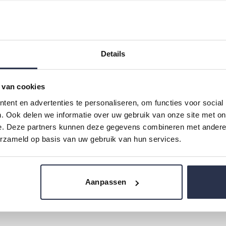
 intensief verzorgende voetencrème speciaal ontwikkeld
n 10% ureum en hydraterende werkstoffen maakt de huid w
ule trekt snel in, zonder een vettig laagje achter te late
Details
 van cookies
ent en advertenties te personaliseren, om functies voor social
che voet – voorkomt uitdroging en ondersteunt het behou
. Ook delen we informatie over uw gebruik van onze site met on
e. Deze partners kunnen deze gegevens combineren met andere i
, vermindert eelt en maakt de huid weer zacht en soepel.
erzameld op basis van uw gebruik van hun services.
 en scheurtjes voorkomen.
rkt de vochtbalans en ondersteunt een gezonde huidbarriè
gebruik, ook voor dagelijks gebruik.
Aanpassen
ig in gebruik en goed doseerbaar.