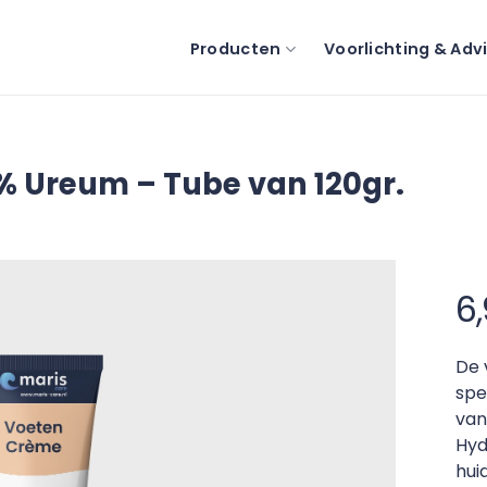
Producten
Voorlichting & Adv
 Ureum – Tube van 120gr.
6
De 
spe
van
Hyd
hui