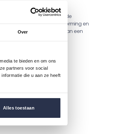
 voor de kwetsbare huid van de
eer soepel, vermindert eeltvorming en
n, en ondersteunt het behoud van een
Over
 media te bieden en om ons
d van een intacte huid.
ze partners voor social
nformatie die u aan ze heeft
re.
Alles toestaan