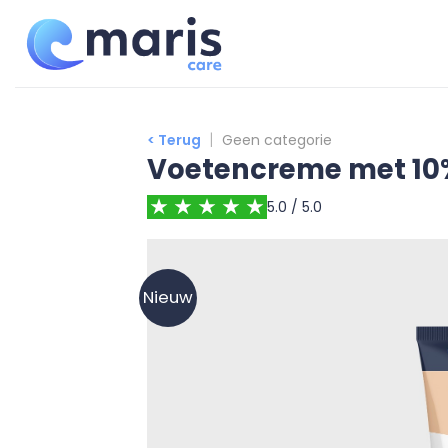
Ga
naar
inhoud
|
< Terug
Geen categorie
Voetencreme met 10%
5.0 / 5.0
Nieuw