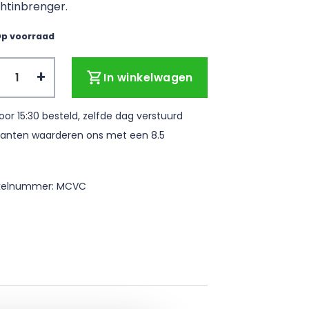
htinbrenger.
p voorraad
tencreme met 10% Ureum - Tube van 120gr. aantal
In winkelwagen
oor 15:30 besteld, zelfde dag verstuurd
lanten waarderen ons met een 8.5
ikelnummer:
MCVC