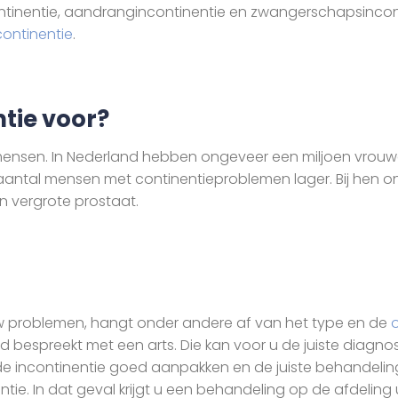
ntinentie, aandrangincontinentie en zwangerschapsincontine
continentie
.
ntie voor?
 mensen. In Nederland hebben ongeveer een miljoen vrouwen
t aantal mensen met continentieproblemen lager. Bij hen 
en vergrote prostaat.
uw problemen, hangt onder andere af van het type en de
ltijd bespreekt met een arts. Die kan voor u de juiste diagn
u de incontinentie goed aanpakken en de juiste behandeling
ie. In dat geval krijgt u een behandeling op de afdeling 