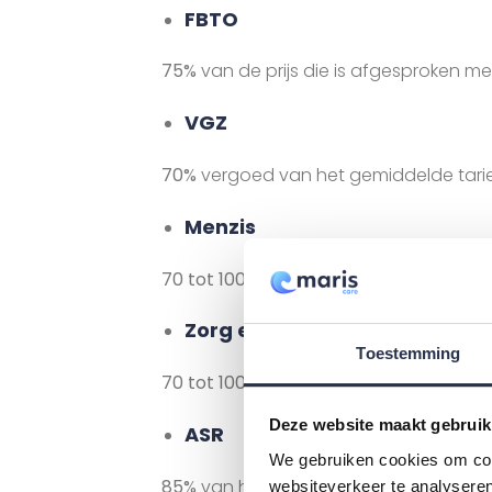
FBTO
75%
van de prijs die is afgesproken m
VGZ
70%
vergoed van het gemiddelde tarie
Menzis
70 tot 100%
van het gemiddelde van d
Zorg en Zekerheid
Toestemming
70 tot 100%
van het gemiddelde van d
Deze website maakt gebruik
ASR
We gebruiken cookies om cont
85%
van het gemiddelde van de geco
websiteverkeer te analyseren