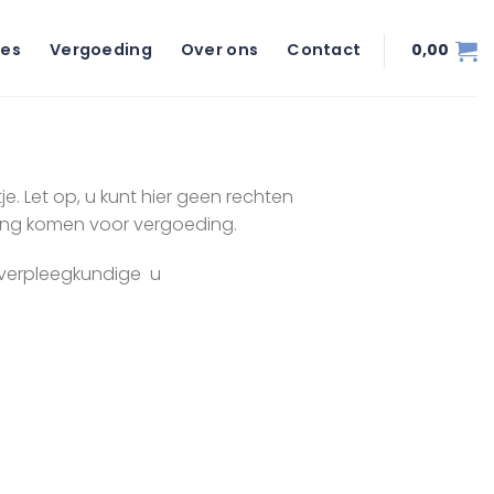
ies
Vergoeding
Over ons
Contact
0,00
e. Let op, u kunt hier geen rechten
ing komen voor vergoeding.
ieverpleegkundige u