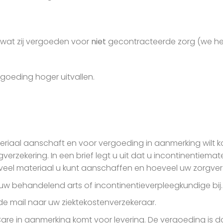
n wat zij vergoeden voor
niet
gecontracteerde zorg (we h
ergoeding hoger uitvallen.
ateriaal aanschaft en voor vergoeding in aanmerking wilt 
zekering. In een brief legt u uit dat u incontinentiemate
oeveel materiaal u kunt aanschaffen en hoeveel uw zorgve
an uw behandelend arts of incontinentieverpleegkundige bij.
 de mail naar uw ziektekostenverzekeraar.
s Care in aanmerking komt voor levering. De vergoeding 