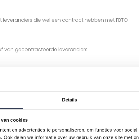
et leveranciers die wel een contract hebben met FBTO
f van gecontracteerde leveranciers
e gecontracteerde zorg
Details
e marktconforme prijs
 van cookies
ent en advertenties te personaliseren, om functies voor social
ntracteerde zorg
. Ook delen we informatie over uw gebruik van onze site met on