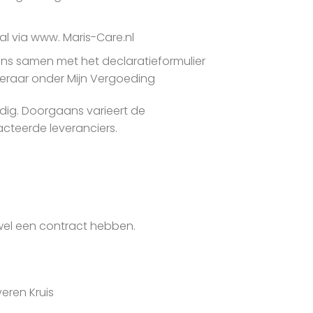
l via www. Maris-Care.nl
gens samen met het declaratieformulier
keraar onder Mijn Vergoeding
edig. Doorgaans varieert de
cteerde leveranciers.
 wel een contract hebben.
eren Kruis