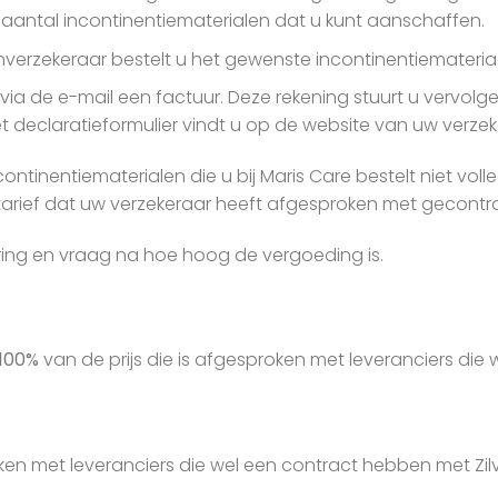
antal incontinentiematerialen dat u kunt aanschaffen.
verzekeraar bestelt u het gewenste incontinentiemateriaa
u via de e-mail een factuur. Deze rekening stuurt u vervol
t declaratieformulier vindt u op de website van uw verze
tinentiematerialen die u bij Maris Care bestelt niet voll
arief dat uw verzekeraar heeft afgesproken met gecontra
ring en vraag na hoe hoog de vergoeding is.
 100%
van de prijs die is afgesproken met leveranciers die
ken met leveranciers die wel een contract hebben met Zilv