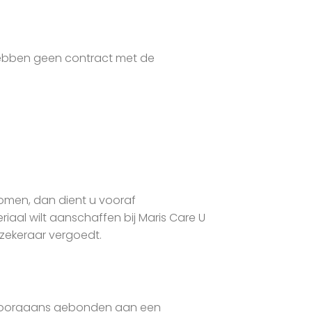
ebben geen contract met de
komen, dan dient u vooraf
riaal wilt aanschaffen bij Maris Care U
rzekeraar vergoedt.
is doorgaans gebonden aan een