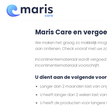
Ga
naar
inhoud
Maris Care en vergoe
We maken het graag zo makkelijk mogeli
aan ontlenen. Check vooraf met uw zo
Incontinentiemateriaal wordt vergoed 
incontinentiemateriaal voorschrijft.
U dient aan de volgende voo
Langer dan 2 maanden last van onge
U heeft langer dan 2 weken last van
U heeft de producten voor langere t