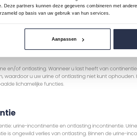
e. Deze partners kunnen deze gegevens combineren met andere i
erzameld op basis van uw gebruik van hun services.
tal 100% vergoed. Check de website van uw verzekering.
Aanpassen
urine en/of ontlasting. Wanneer u last heeft van continent
 waardoor u uw urine of ontlasting niet kunt ophouden. I
lde lichamelijke functies.
ntie
ntie: urine-incontinentie en ontlasting incontinentie. Uri
ntie is ongewild verlies van ontlasting. Binnen de urine-i