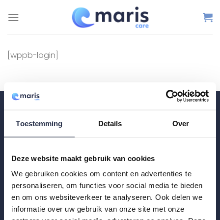
Ga
naar
inhoud
[wppb-login]
Contact
Toestemming
Details
Over
Zonnebaan 30
3542 EE Utrecht
Deze website maakt gebruik van cookies
Nederland
We gebruiken cookies om content en advertenties te
personaliseren, om functies voor social media te bieden
Maandag tot vrijdag: 09:00 – 18:00
en om ons websiteverkeer te analyseren. Ook delen we
informatie over uw gebruik van onze site met onze
Zaterdag & zondag: alleen via mail