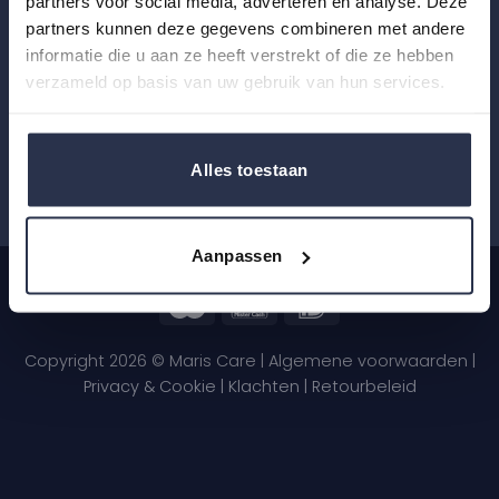
partners voor social media, adverteren en analyse. Deze
info@maris-care.nl
partners kunnen deze gegevens combineren met andere
+31 (0)85 060 19 47
informatie die u aan ze heeft verstrekt of die ze hebben
verzameld op basis van uw gebruik van hun services.
KVK: 82324255
Alles toestaan
Aanpassen
Copyright 2026 © Maris Care |
Algemene voorwaarden
|
Privacy & Cookie
|
Klachten
|
Retourbeleid