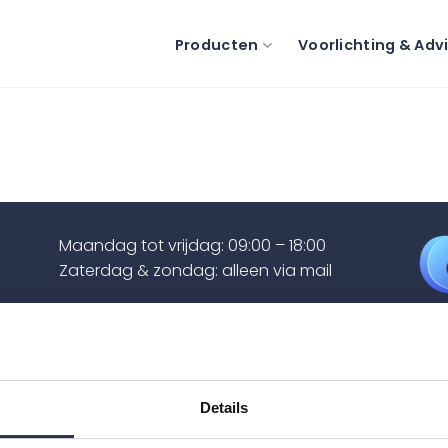
Producten
Voorlichting & Adv
Maandag tot vrijdag: 09:00 – 18:00
Zaterdag & zondag: alleen via mail
info@maris-care.nl
+31 (0)85 060 19 47
KVK: 82324255
Details