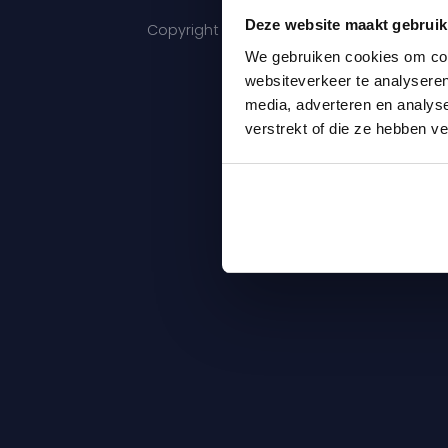
Deze website maakt gebruik
Copyright 2026 © Maris Care |
Algemene 
We gebruiken cookies om cont
websiteverkeer te analyseren
media, adverteren en analys
verstrekt of die ze hebben v