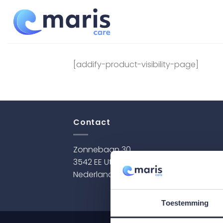
Ga
naar
inhoud
[addify-product-visibility-page]
Contact
Zonnebaan 30
3542 EE Utrecht
Nederland
Toestemming