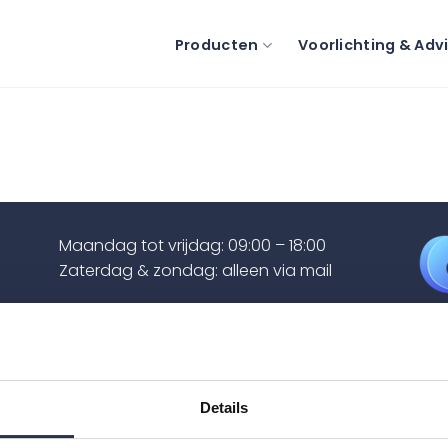
Producten
Voorlichting & Adv
Maandag tot vrijdag: 09:00 – 18:00
Zaterdag & zondag: alleen via mail
info@maris-care.nl
+31 (0)85 060 19 47
KVK: 82324255
Details