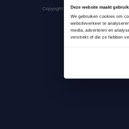
Deze website maakt gebruik
Copyright 2026 © Maris Care |
Algemene 
We gebruiken cookies om cont
websiteverkeer te analyseren
media, adverteren en analys
verstrekt of die ze hebben v